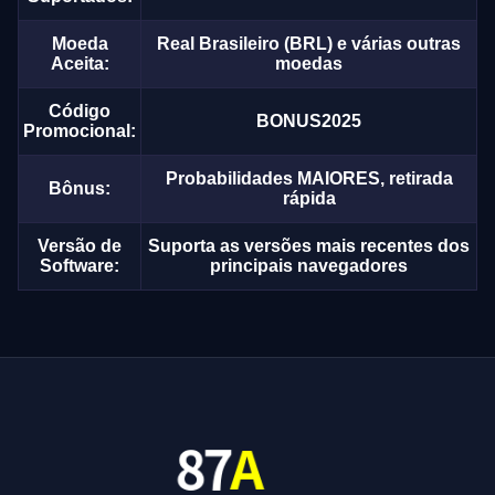
Moeda
Real Brasileiro (BRL) e várias outras
Aceita:
moedas
Código
BONUS2025
Promocional:
Probabilidades MAIORES, retirada
Bônus:
rápida
Versão de
Suporta as versões mais recentes dos
Software:
principais navegadores