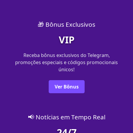
🎁 Bônus Exclusivos
VIP
Receba bônus exclusivos do Telegram,
promoções especiais e códigos promocionais
únicos!
Ver Bônus
📢 Notícias em Tempo Real
24/7