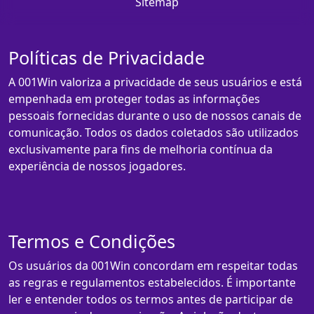
Sitemap
Políticas de Privacidade
A 001Win valoriza a privacidade de seus usuários e está
empenhada em proteger todas as informações
pessoais fornecidas durante o uso de nossos canais de
comunicação. Todos os dados coletados são utilizados
exclusivamente para fins de melhoria contínua da
experiência de nossos jogadores.
Termos e Condições
Os usuários da 001Win concordam em respeitar todas
as regras e regulamentos estabelecidos. É importante
ler e entender todos os termos antes de participar de