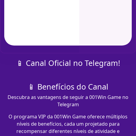
📱 Canal Oficial no Telegram!
📱 Benefícios do Canal
Descubra as vantagens de seguir a 001Win Game no
Telegram
O programa VIP da 001Win Game oferece múltiplos
níveis de benefícios, cada um projetado para
recompensar diferentes níveis de atividade e