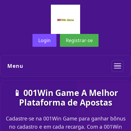
Login
Registrar-se
Menu
📱 001Win Game A Melhor
Plataforma de Apostas
Cadastre-se na 001Win Game para ganhar bônus
no cadastro e em cada recarga. Com a 001Win