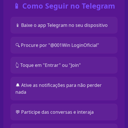
📱 Como Seguir no Telegram
📱 Baixe o app Telegram no seu dispositivo
🔍 Procure por "@001Win LoginOficial"
👆 Toque em "Entrar" ou "Join"
🔔 Ative as notificações para não perder
nada
💬 Participe das conversas e interaja