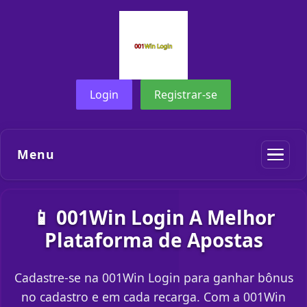
Login
Registrar-se
Menu
📱 001Win Login A Melhor
Plataforma de Apostas
Cadastre-se na 001Win Login para ganhar bônus
no cadastro e em cada recarga. Com a 001Win