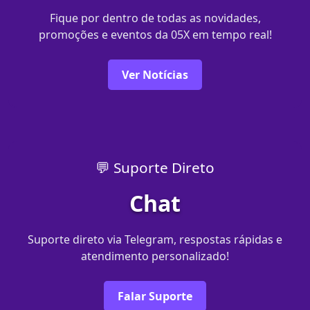
Fique por dentro de todas as novidades,
promoções e eventos da 05X em tempo real!
Ver Notícias
💬 Suporte Direto
Chat
Suporte direto via Telegram, respostas rápidas e
atendimento personalizado!
Falar Suporte