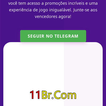
você tem acesso a promoções incríveis e uma
experiência de jogo inigualável. Junte-se aos
vencedores agora!
SEGUIR NO TELEGRAM