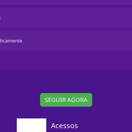
a
aticamente
SEGUIR AGORA
Acessos