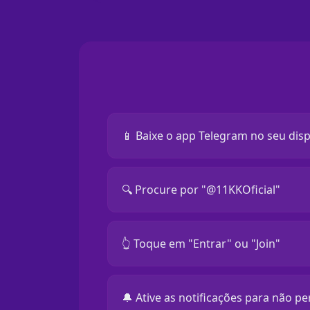
📱 Baixe o app Telegram no seu disp
🔍 Procure por "@11KKOficial"
👆 Toque em "Entrar" ou "Join"
🔔 Ative as notificações para não p