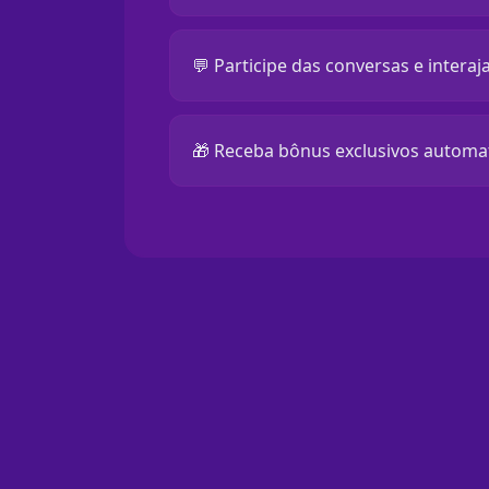
💬 Participe das conversas e interaj
🎁 Receba bônus exclusivos autom