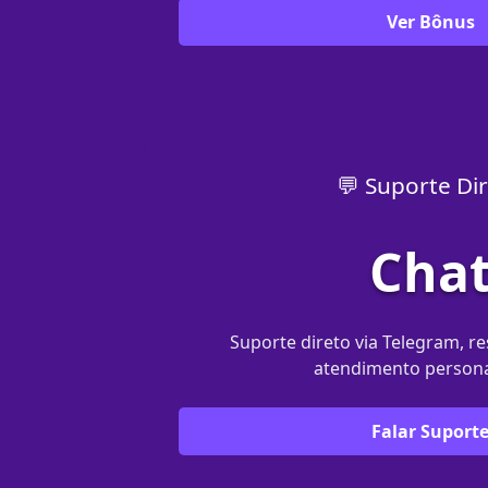
Ver Bônus
💬 Suporte Di
Cha
Suporte direto via Telegram, r
atendimento persona
Falar Suport