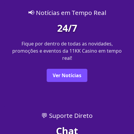
📢 Notícias em Tempo Real
24/7
Fique por dentro de todas as novidades,
promoções e eventos da 11KK Casino em tempo
real!
Ver Notícias
💬 Suporte Direto
Chat