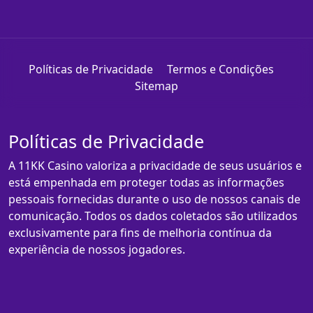
Políticas de Privacidade
Termos e Condições
Sitemap
Políticas de Privacidade
A 11KK Casino valoriza a privacidade de seus usuários e
está empenhada em proteger todas as informações
pessoais fornecidas durante o uso de nossos canais de
comunicação. Todos os dados coletados são utilizados
exclusivamente para fins de melhoria contínua da
experiência de nossos jogadores.