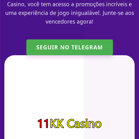
Casino, você tem acesso a promoções incríveis e
uma experiência de jogo inigualável. Junte-se aos
vencedores agora!
SEGUIR NO TELEGRAM