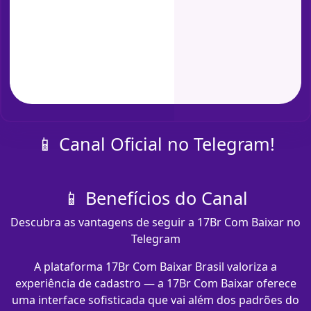
📱 Canal Oficial no Telegram!
📱 Benefícios do Canal
Descubra as vantagens de seguir a 17Br Com Baixar no
Telegram
A plataforma 17Br Com Baixar Brasil valoriza a
experiência de cadastro — a 17Br Com Baixar oferece
uma interface sofisticada que vai além dos padrões do