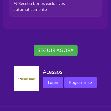
🎁 Receba bônus exclusivos
automaticamente
SEGUIR AGORA
Acessos
Login
Registrar-se