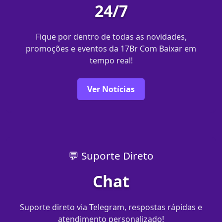
24/7
Fique por dentro de todas as novidades,
promoções e eventos da 17Br Com Baixar em
tempo real!
Ver Notícias
💬 Suporte Direto
Chat
Suporte direto via Telegram, respostas rápidas e
atendimento personalizado!