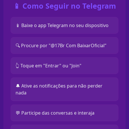
📱 Como Seguir no Telegram
📱 Baixe o app Telegram no seu dispositivo
🔍 Procure por "@17Br Com BaixarOficial"
👆 Toque em "Entrar" ou "Join"
🔔 Ative as notificações para não perder
nada
💬 Participe das conversas e interaja