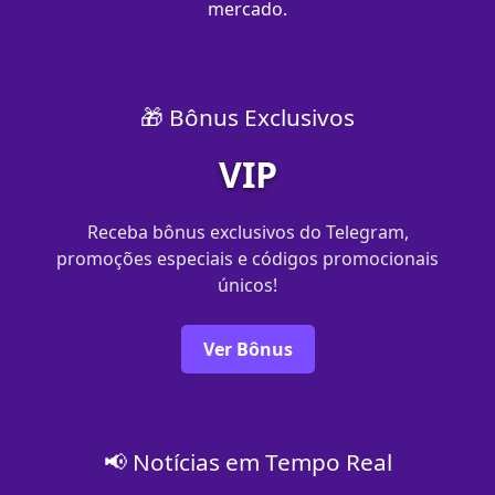
mercado.
🎁 Bônus Exclusivos
VIP
Receba bônus exclusivos do Telegram,
promoções especiais e códigos promocionais
únicos!
Ver Bônus
📢 Notícias em Tempo Real