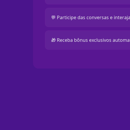
💬 Participe das conversas e interaj
🎁 Receba bônus exclusivos autom