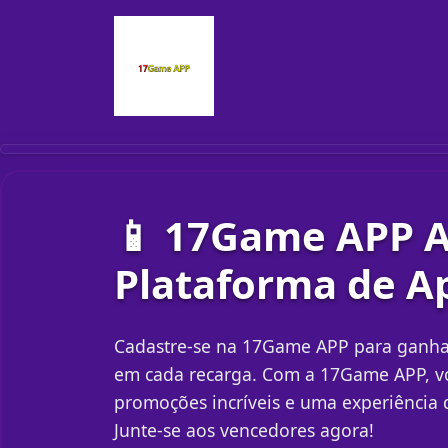
📱 17Game APP 
Plataforma de A
Cadastre-se na 17Game APP para ganha
em cada recarga. Com a 17Game APP, v
promoções incríveis e uma experiência d
Junte-se aos vencedores agora!