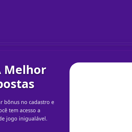
A Melhor
postas
r bônus no cadastro e
ocê tem acesso a
e jogo inigualável.