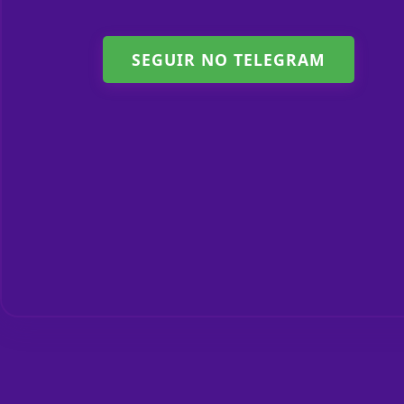
SEGUIR NO TELEGRAM