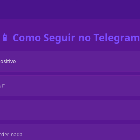
📱 Como Seguir no Telegram
ositivo
l"
erder nada