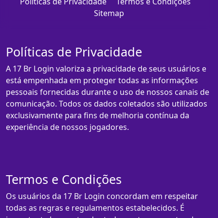
Políticas de Privacidade
Termos e Condições
Sitemap
Políticas de Privacidade
A 17 Br Login valoriza a privacidade de seus usuários e
está empenhada em proteger todas as informações
pessoais fornecidas durante o uso de nossos canais de
comunicação. Todos os dados coletados são utilizados
exclusivamente para fins de melhoria contínua da
experiência de nossos jogadores.
Termos e Condições
Os usuários da 17 Br Login concordam em respeitar
todas as regras e regulamentos estabelecidos. É