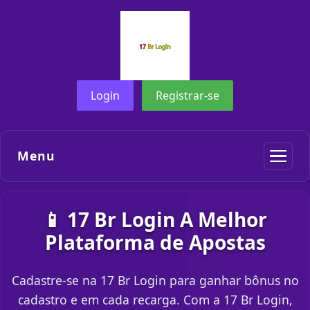
Login
Registrar-se
Menu
📱 17 Br Login A Melhor
Plataforma de Apostas
Cadastre-se na 17 Br Login para ganhar bônus no
cadastro e em cada recarga. Com a 17 Br Login,