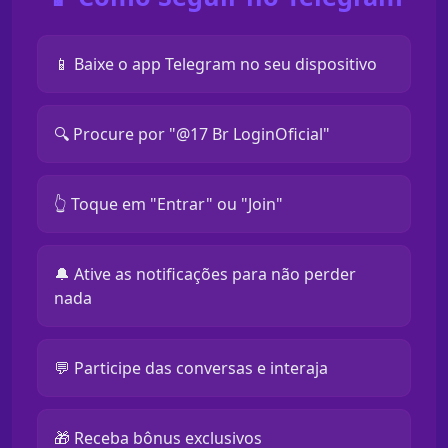
📱 Baixe o app Telegram no seu dispositivo
🔍 Procure por "@17 Br LoginOficial"
👆 Toque em "Entrar" ou "Join"
🔔 Ative as notificações para não perder
nada
💬 Participe das conversas e interaja
🎁 Receba bônus exclusivos