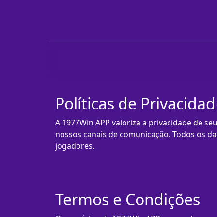
Políticas de Privacida
A 1977Win APP valoriza a privacidade de s
nossos canais de comunicação. Todos os dad
jogadores.
Termos e Condições