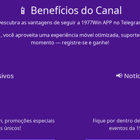
📱 Benefícios do Canal
escubra as vantagens de seguir a 1977Win APP no Telegr
 você aproveita uma experiência móvel otimizada, suporte 
momento — registre-se e ganhe!
sivos
📢 Notí
m, promoções especiais
Fique por dentro d
s únicos!
eventos da 1