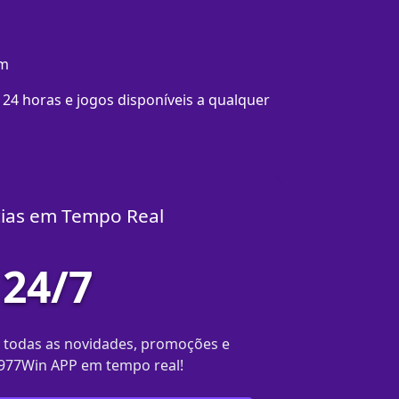
am
24 horas e jogos disponíveis a qualquer
cias em Tempo Real
24/7
e todas as novidades, promoções e
977Win APP em tempo real!