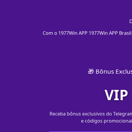
D
Com o 1977Win APP 1977Win APP Brasil ,
🎁 Bônus Exclu
VIP
Receba bônus exclusivos do Telegra
e códigos promocionai