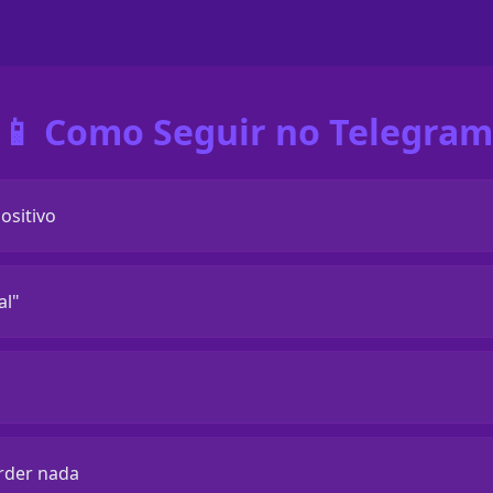
📱 Como Seguir no Telegram
ositivo
al"
erder nada