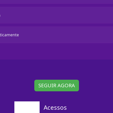
a
aticamente
SEGUIR AGORA
Acessos