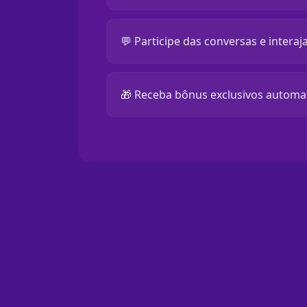
💬 Participe das conversas e interaj
🎁 Receba bônus exclusivos autom