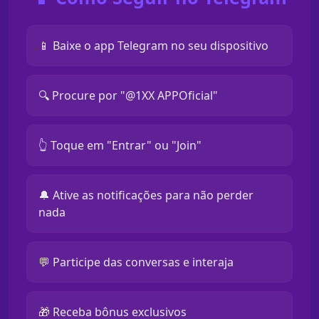
📱 Baixe o app Telegram no seu dispositivo
🔍 Procure por "@1XX APPOficial"
👆 Toque em "Entrar" ou "Join"
🔔 Ative as notificações para não perder
nada
💬 Participe das conversas e interaja
🎁 Receba bônus exclusivos