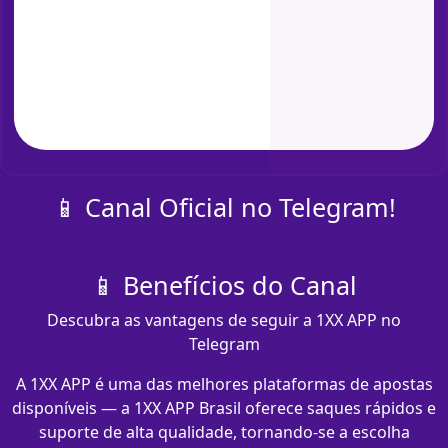
📱 Canal Oficial no Telegram!
📱 Benefícios do Canal
Descubra as vantagens de seguir a 1XX APP no
Telegram
A 1XX APP é uma das melhores plataformas de apostas
disponíveis — a 1XX APP Brasil oferece saques rápidos e
suporte de alta qualidade, tornando-se a escolha