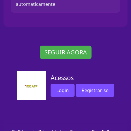
automaticamente
SEGUIR AGORA
Acessos
Login
Registrar-se