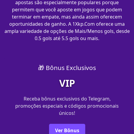
apostas são especialmente populares porque
permitem que você aposte em jogos que podem
terminar em empate, mas ainda assim oferecem
oportunidades de ganho. A 1Xkp.Com oferece uma
ampla variedade de opções de Mais/Menos gols, desde
0.5 gols até 5.5 gols ou mais.
🎁 Bônus Exclusivos
VIP
Receba bônus exclusivos do Telegram,
promoções especiais e códigos promocionais
únicos!
Ver Bônus