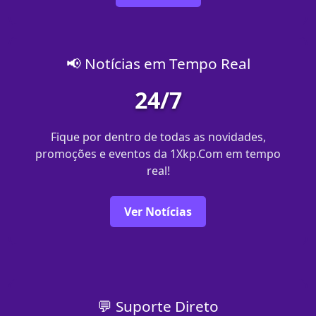
📢 Notícias em Tempo Real
24/7
Fique por dentro de todas as novidades,
promoções e eventos da 1Xkp.Com em tempo
real!
Ver Notícias
💬 Suporte Direto