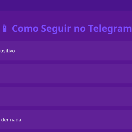
📱 Como Seguir no Telegram
ositivo
erder nada