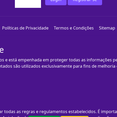
Políticas de Privacidade
Termos e Condições
Sitemap
de
rios e está empenhada em proteger todas as informações p
tados são utilizados exclusivamente para fins de melhoria
 todas as regras e regulamentos estabelecidos. É importa