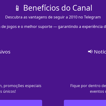
📱 Benefícios do Canal
Descubra as vantagens de seguir a 2010 no Telegram
e jogos e o melhor suporte — garantindo a experiência de 
sivos
📢 Notí
m, promoções especiais
Fique por dentro d
s únicos!
eventos 