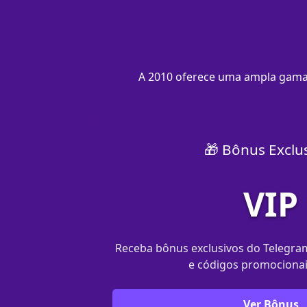
A 2010 oferece uma ampla gama d
🎁 Bônus Exclu
VIP
Receba bônus exclusivos do Telegra
e códigos promocionai
Ver Bônus