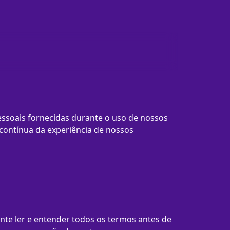
essoais fornecidas durante o uso de nossos
 contínua da experiência de nossos
nte ler e entender todos os termos antes de