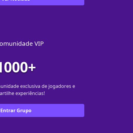
Comunidade VIP
1000+
unidade exclusiva de jogadores e
rtilhe experiências!
Entrar Grupo