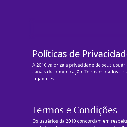
Políticas de Privacida
A 2010 valoriza a privacidade de seus usuá
canais de comunicação. Todos os dados cole
jogadores.
Termos e Condições
Os usuários da 2010 concordam em respeitar