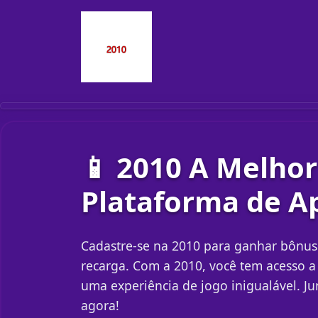
📱 2010 A Melhor
Plataforma de A
Cadastre-se na 2010 para ganhar bônus
recarga. Com a 2010, você tem acesso a
uma experiência de jogo inigualável. J
agora!