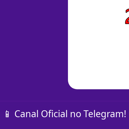
📱 Canal Oficial no Telegram!