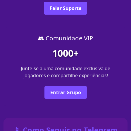
Falar Suporte
👥 Comunidade VIP
1000+
Junte-se a uma comunidade exclusiva de
jogadores e compartilhe experiências!
Entrar Grupo
📱 Como Seguir no Telegram