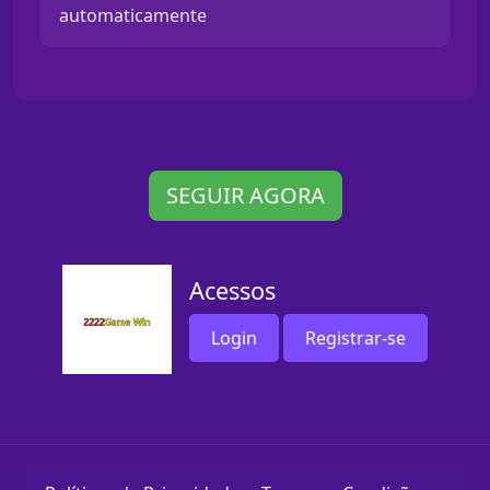
automaticamente
SEGUIR AGORA
Acessos
Login
Registrar-se