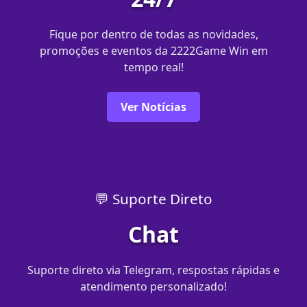
Fique por dentro de todas as novidades,
promoções e eventos da 2222Game Win em
tempo real!
Ver Notícias
💬 Suporte Direto
Chat
Suporte direto via Telegram, respostas rápidas e
atendimento personalizado!