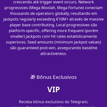
crescendo até trigger event occurs. Network
progressives (Mega Moolah, Mega Fortune) conectam
thousands de operators globally, resultando em
jackpots regularly exceeding €10M+ através de massive
player base contributing. Local progressives são
platform-specific, offering more frequent (porém
smaller) jackpots com hit rates estatisticamente
superiores. Seed amounts (minimum jackpot values)
são guaranteed post-win, assegurando baseline
attractiveness.
🎁 Bônus Exclusivos
VIP
Receba bônus exclusivos do Telegram,