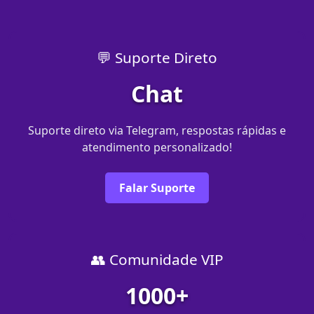
💬 Suporte Direto
Chat
Suporte direto via Telegram, respostas rápidas e
atendimento personalizado!
Falar Suporte
👥 Comunidade VIP
1000+