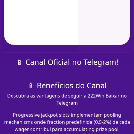
📱 Canal Oficial no Telegram!
📱 Benefícios do Canal
Descubra as vantagens de seguir a 222Win Baixar no
Telegram
Progressive jackpot slots implementam pooling
mechanisms onde fraction predefinida (0.5-2%) de cada
wager contribui para accumulating prize pool,