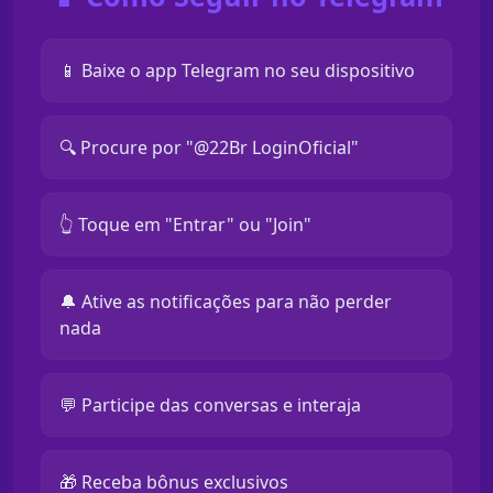
📱 Baixe o app Telegram no seu dispositivo
🔍 Procure por "@22Br LoginOficial"
👆 Toque em "Entrar" ou "Join"
🔔 Ative as notificações para não perder
nada
💬 Participe das conversas e interaja
🎁 Receba bônus exclusivos