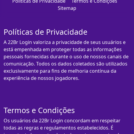
Políticas de Privacidade
Termos e Condições
Sitemap
Políticas de Privacidade
A 22Br Login valoriza a privacidade de seus usuários e
está empenhada em proteger todas as informações
pessoais fornecidas durante o uso de nossos canais de
comunicação. Todos os dados coletados são utilizados
exclusivamente para fins de melhoria contínua da
experiência de nossos jogadores.
Termos e Condições
Os usuários da 22Br Login concordam em respeitar
todas as regras e regulamentos estabelecidos. É