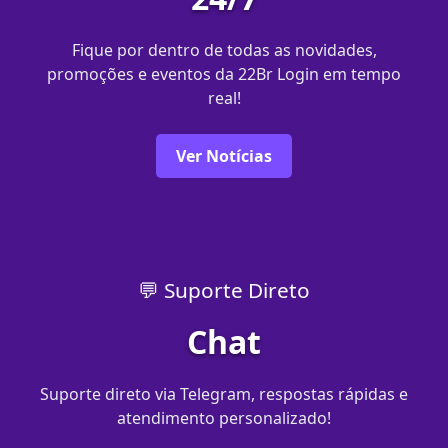
Fique por dentro de todas as novidades,
promoções e eventos da 22Br Login em tempo
real!
Ver Notícias
💬 Suporte Direto
Chat
Suporte direto via Telegram, respostas rápidas e
atendimento personalizado!