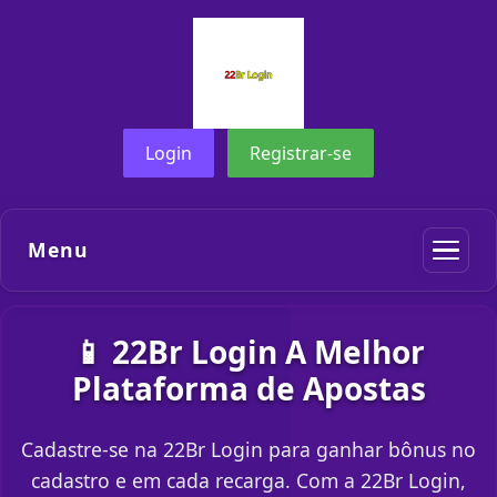
Login
Registrar-se
Menu
📱 22Br Login A Melhor
Plataforma de Apostas
Cadastre-se na 22Br Login para ganhar bônus no
cadastro e em cada recarga. Com a 22Br Login,