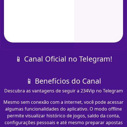
📱 Canal Oficial no Telegram!
📱 Benefícios do Canal
Descubra as vantagens de seguir a 234Vip no Telegram
Mesmo sem conexão com a internet, você pode acessar
algumas funcionalidades do aplicativo. O modo offline
permite visualizar histórico de jogos, saldo da conta,
configurações pessoais e até mesmo preparar apostas