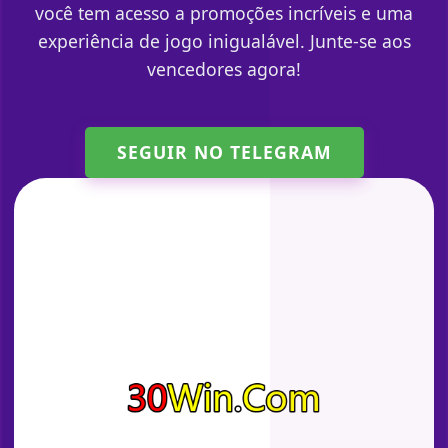
você tem acesso a promoções incríveis e uma
experiência de jogo inigualável. Junte-se aos
vencedores agora!
SEGUIR NO TELEGRAM