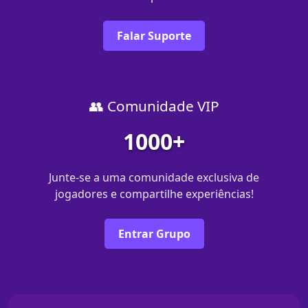
Falar Suporte
👥 Comunidade VIP
1000+
Junte-se a uma comunidade exclusiva de
jogadores e compartilhe experiências!
Entrar Grupo