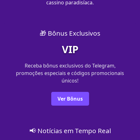
cassino paradisíaca.
🎁 Bônus Exclusivos
VIP
Receba bônus exclusivos do Telegram,
promoções especiais e códigos promocionais
únicos!
Ver Bônus
📢 Notícias em Tempo Real