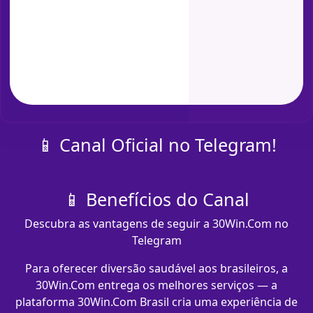
📱 Canal Oficial no Telegram!
📱 Benefícios do Canal
Descubra as vantagens de seguir a 30Win.Com no
Telegram
Para oferecer diversão saudável aos brasileiros, a
30Win.Com entrega os melhores serviços — a
plataforma 30Win.Com Brasil cria uma experiência de