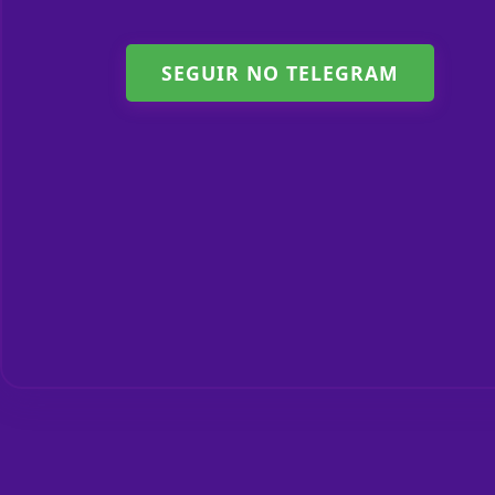
SEGUIR NO TELEGRAM