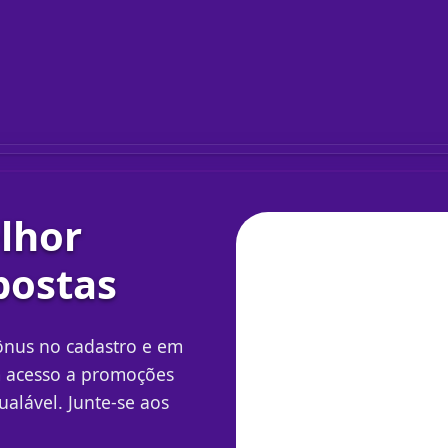
lhor
postas
ônus no cadastro e em
m acesso a promoções
ualável. Junte-se aos