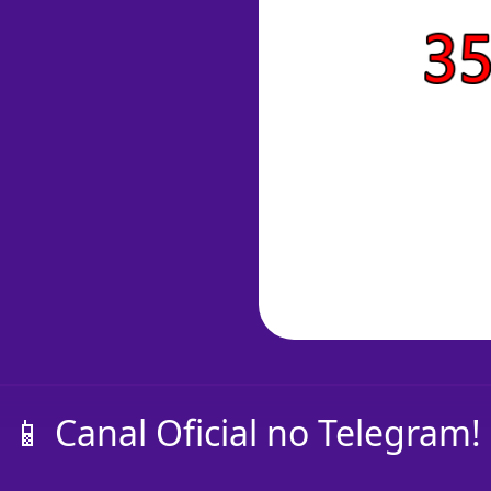
📱 Canal Oficial no Telegram!