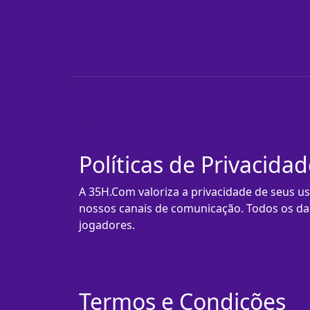
Políticas de Privacida
A 35H.Com valoriza a privacidade de seus 
nossos canais de comunicação. Todos os dad
jogadores.
Termos e Condições