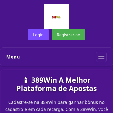
Login
Registrar-se
Menu
📱 389Win A Melhor
Plataforma de Apostas
Cadastre-se na 389Win para ganhar bônus no
cadastro e em cada recarga. Com a 389Win, você