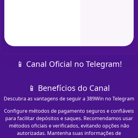
📱 Canal Oficial no Telegram!
📱 Benefícios do Canal
Descubra as vantagens de seguir a 389Win no Telegram
Configure métodos de pagamento seguros e confiáveis
para facilitar depósitos e saques. Recomendamos usar
métodos oficiais e verificados, evitando opções não
autorizadas. Mantenha suas informações de