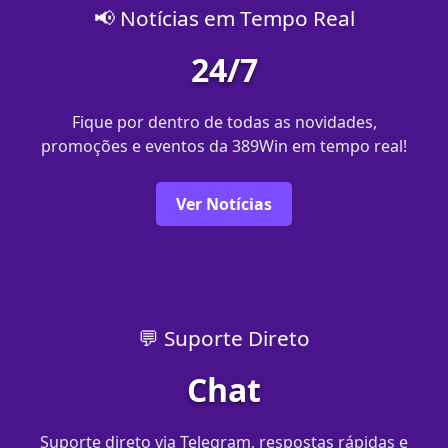
📢 Notícias em Tempo Real
24/7
Fique por dentro de todas as novidades,
promoções e eventos da 389Win em tempo real!
Ver Notícias
💬 Suporte Direto
Chat
Suporte direto via Telegram, respostas rápidas e