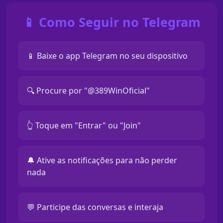
📱 Como Seguir no Telegram
📱 Baixe o app Telegram no seu dispositivo
🔍 Procure por "@389WinOficial"
👆 Toque em "Entrar" ou "Join"
🔔 Ative as notificações para não perder
nada
💬 Participe das conversas e interaja