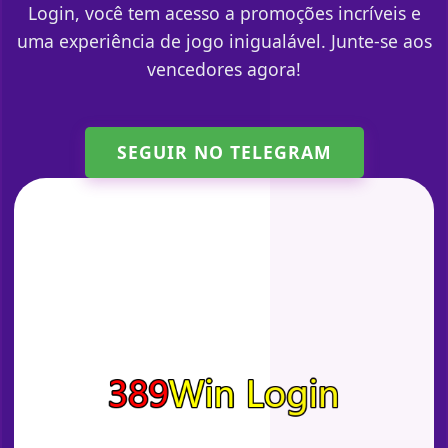
Login, você tem acesso a promoções incríveis e
uma experiência de jogo inigualável. Junte-se aos
vencedores agora!
SEGUIR NO TELEGRAM