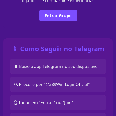
jogadores e compartilhe experiências!
Entrar Grupo
📱 Como Seguir no Telegram
📱 Baixe o app Telegram no seu dispositivo
🔍 Procure por "@389Win LoginOficial"
👆 Toque em "Entrar" ou "Join"