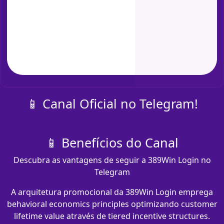
📱 Canal Oficial no Telegram!
📱 Benefícios do Canal
Descubra as vantagens de seguir a 389Win Login no
Telegram
A arquitetura promocional da 389Win Login emprega
behavioral economics principles optimizando customer
lifetime value através de tiered incentive structures.