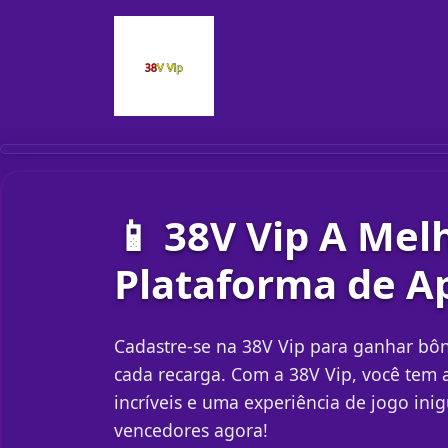
📱 38V Vip A Mel
Plataforma de A
Cadastre-se na 38V Vip para ganhar bô
cada recarga. Com a 38V Vip, você tem
incríveis e uma experiência de jogo inig
vencedores agora!