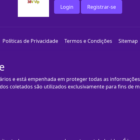
Login
Registrar-se
Políticas de Privacidade
Termos e Condições
Sitemap
de
suários e está empenhada em proteger todas as informações
os coletados são utilizados exclusivamente para fins de m