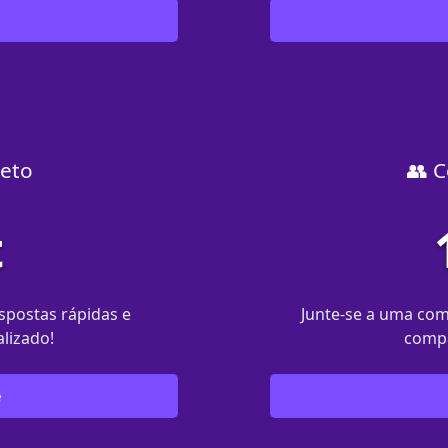
reto
👥 
t
espostas rápidas e
Junte-se a uma com
lizado!
compa
e