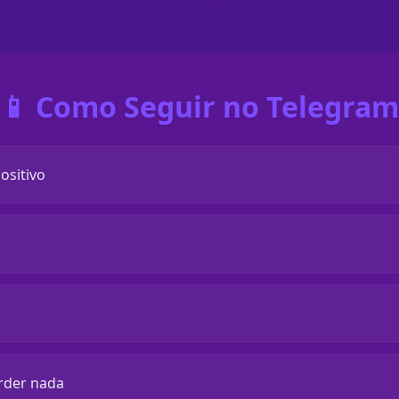
📱 Como Seguir no Telegram
ositivo
erder nada