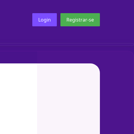
Login
Registrar-se