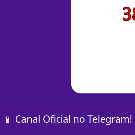
📱 Canal Oficial no Telegram!