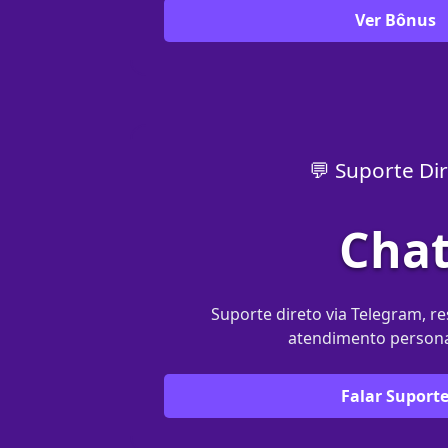
Ver Bônus
💬 Suporte Di
Cha
Suporte direto via Telegram, r
atendimento persona
Falar Suport