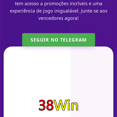
tem acesso a promoções incríveis e uma
experiência de jogo inigualável. Junte-se aos
vencedores agora!
SEGUIR NO TELEGRAM