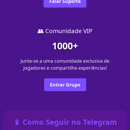
Falar Suporte
👥 Comunidade VIP
1000+
Junte-se a uma comunidade exclusiva de
jogadores e compartilhe experiências!
Entrar Grupo
📱 Como Seguir no Telegram