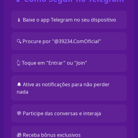
📱 Baixe o app Telegram no seu dispositivo
🔍 Procure por "@39234.ComOficial"
👆 Toque em "Entrar" ou "Join"
🔔 Ative as notificações para não perder
nada
💬 Participe das conversas e interaja
🎁 Receba bônus exclusivos