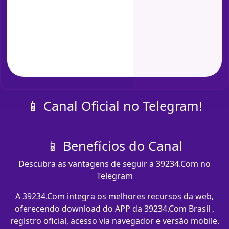
📱 Canal Oficial no Telegram!
📱 Benefícios do Canal
Descubra as vantagens de seguir a 39234.Com no
Telegram
A 39234.Com integra os melhores recursos da web,
oferecendo download do APP da 39234.Com Brasil ,
registro oficial, acesso via navegador e versão mobile.