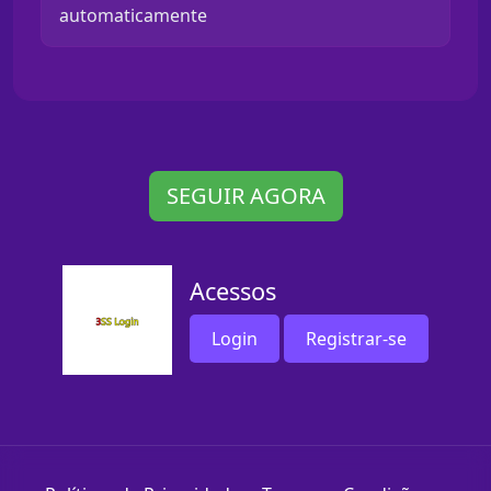
automaticamente
SEGUIR AGORA
Acessos
Login
Registrar-se