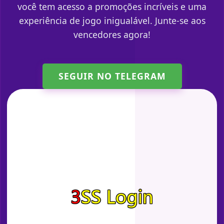
você tem acesso a promoções incríveis e uma
experiência de jogo inigualável. Junte-se aos
vencedores agora!
SEGUIR NO TELEGRAM