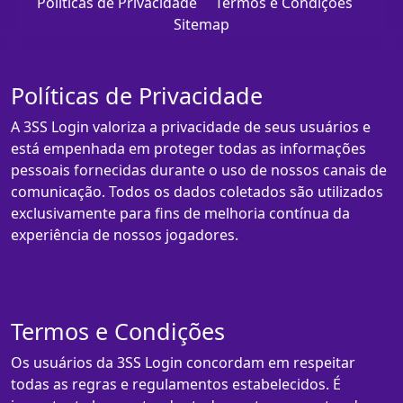
Políticas de Privacidade
Termos e Condições
Sitemap
Políticas de Privacidade
A 3SS Login valoriza a privacidade de seus usuários e
está empenhada em proteger todas as informações
pessoais fornecidas durante o uso de nossos canais de
comunicação. Todos os dados coletados são utilizados
exclusivamente para fins de melhoria contínua da
experiência de nossos jogadores.
Termos e Condições
Os usuários da 3SS Login concordam em respeitar
todas as regras e regulamentos estabelecidos. É