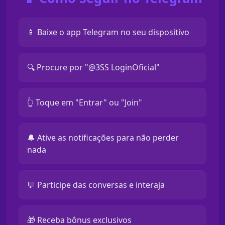
📱 Baixe o app Telegram no seu dispositivo
🔍 Procure por "@3SS LoginOficial"
👆 Toque em "Entrar" ou "Join"
🔔 Ative as notificações para não perder
nada
💬 Participe das conversas e interaja
🎁 Receba bônus exclusivos