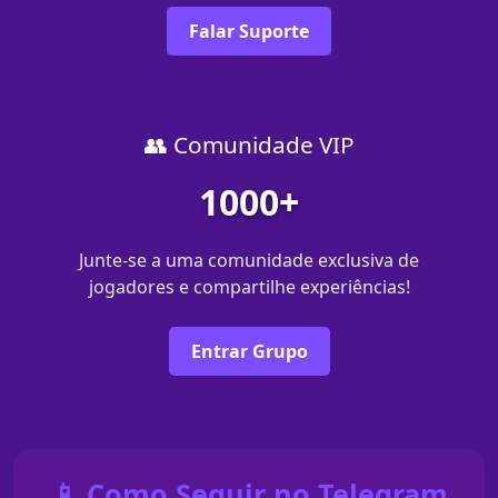
Falar Suporte
👥 Comunidade VIP
1000+
Junte-se a uma comunidade exclusiva de
jogadores e compartilhe experiências!
Entrar Grupo
📱 Como Seguir no Telegram