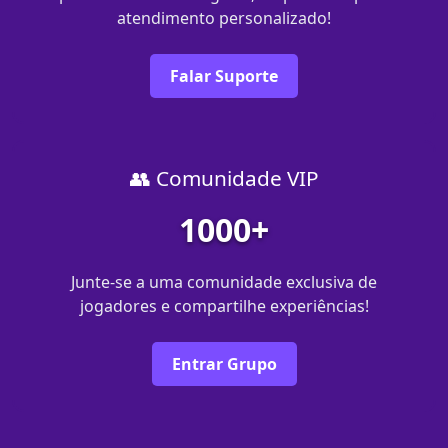
atendimento personalizado!
Falar Suporte
👥 Comunidade VIP
1000+
Junte-se a uma comunidade exclusiva de
jogadores e compartilhe experiências!
Entrar Grupo