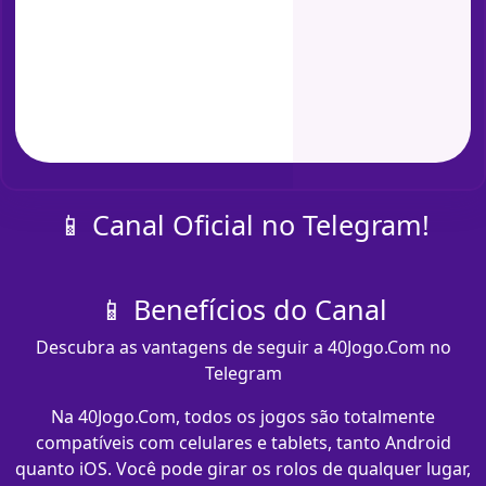
📱 Canal Oficial no Telegram!
📱 Benefícios do Canal
Descubra as vantagens de seguir a 40Jogo.Com no
Telegram
Na 40Jogo.Com, todos os jogos são totalmente
compatíveis com celulares e tablets, tanto Android
quanto iOS. Você pode girar os rolos de qualquer lugar,