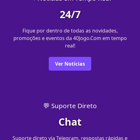
24/7
Fique por dentro de todas as novidades,
promoções e eventos da 40Jogo.Com em tempo
real!
Ver Notícias
💬 Suporte Direto
Chat
Suporte direto via Telegram, respostas rápidas e