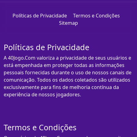
Políticas de Privacidade
Termos e Condições
Sitemap
Políticas de Privacidade
A 40Jogo.Com valoriza a privacidade de seus usuários e
está empenhada em proteger todas as informações
pessoais fornecidas durante o uso de nossos canais de
comunicação. Todos os dados coletados são utilizados
exclusivamente para fins de melhoria contínua da
experiência de nossos jogadores.
Termos e Condições