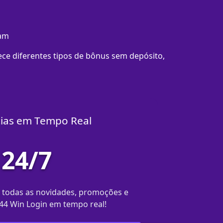
ram
ece diferentes tipos de bônus sem depósito,
cias em Tempo Real
24/7
e todas as novidades, promoções e
44 Win Login em tempo real!