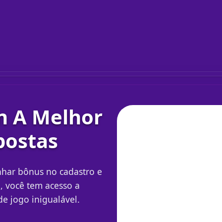
n A Melhor
postas
nhar bônus no cadastro e
, você tem acesso a
e jogo inigualável.