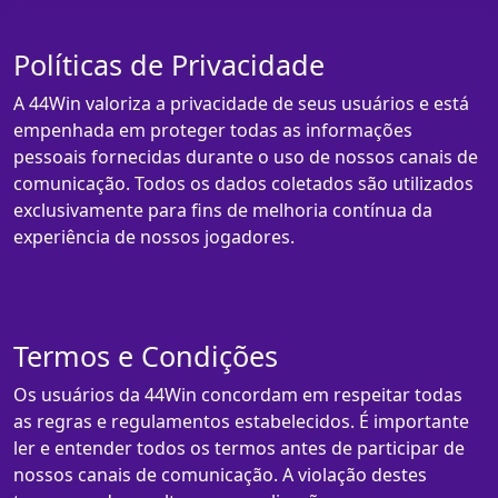
Políticas de Privacidade
A 44Win valoriza a privacidade de seus usuários e está
empenhada em proteger todas as informações
pessoais fornecidas durante o uso de nossos canais de
comunicação. Todos os dados coletados são utilizados
exclusivamente para fins de melhoria contínua da
experiência de nossos jogadores.
Termos e Condições
Os usuários da 44Win concordam em respeitar todas
as regras e regulamentos estabelecidos. É importante
ler e entender todos os termos antes de participar de
nossos canais de comunicação. A violação destes