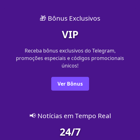
🎁 Bônus Exclusivos
VIP
Receba bônus exclusivos do Telegram,
promoções especiais e códigos promocionais
únicos!
Ver Bônus
📢 Notícias em Tempo Real
24/7