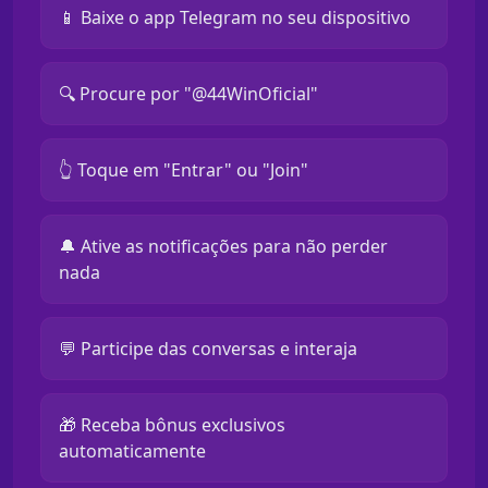
📱 Baixe o app Telegram no seu dispositivo
🔍 Procure por "@44WinOficial"
👆 Toque em "Entrar" ou "Join"
🔔 Ative as notificações para não perder
nada
💬 Participe das conversas e interaja
🎁 Receba bônus exclusivos
automaticamente