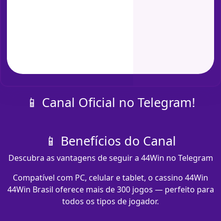
📱 Canal Oficial no Telegram!
📱 Benefícios do Canal
Descubra as vantagens de seguir a 44Win no Telegram
Compatível com PC, celular e tablet, o cassino 44Win
44Win Brasil oferece mais de 300 jogos — perfeito para
todos os tipos de jogador.