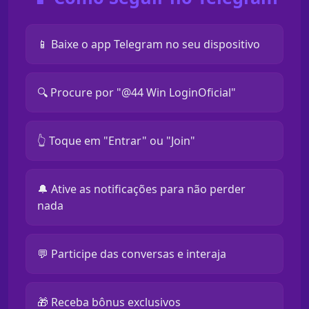
📱 Baixe o app Telegram no seu dispositivo
🔍 Procure por "@44 Win LoginOficial"
👆 Toque em "Entrar" ou "Join"
🔔 Ative as notificações para não perder
nada
💬 Participe das conversas e interaja
🎁 Receba bônus exclusivos