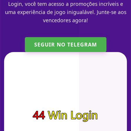
Login, você tem acesso a promoções incríveis e
uma experiência de jogo inigualável. Junte-se aos
vencedores agora!
SEGUIR NO TELEGRAM