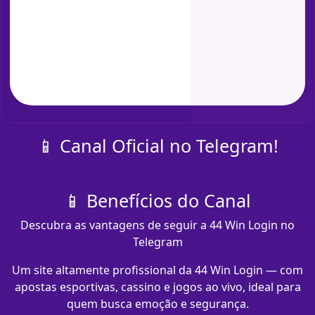
📱 Canal Oficial no Telegram!
📱 Benefícios do Canal
Descubra as vantagens de seguir a 44 Win Login no
Telegram
Um site altamente profissional da 44 Win Login — com
apostas esportivas, cassino e jogos ao vivo, ideal para
quem busca emoção e segurança.