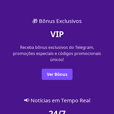
🎁 Bônus Exclusivos
VIP
Receba bônus exclusivos do Telegram,
promoções especiais e códigos promocionais
únicos!
Ver Bônus
📢 Notícias em Tempo Real
24/7