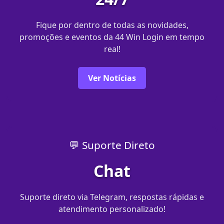
Fique por dentro de todas as novidades,
promoções e eventos da 44 Win Login em tempo
real!
Ver Notícias
💬 Suporte Direto
Chat
Suporte direto via Telegram, respostas rápidas e
atendimento personalizado!