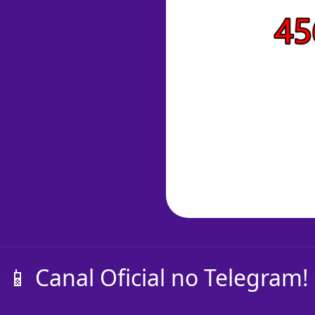
📱 Canal Oficial no Telegram!