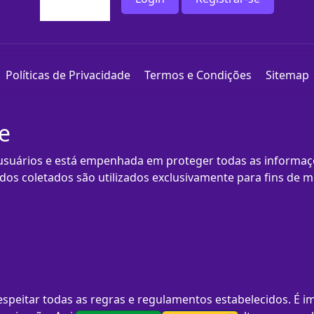
Políticas de Privacidade
Termos e Condições
Sitemap
de
s usuários e está empenhada em proteger todas as informaç
os coletados são utilizados exclusivamente para fins de m
peitar todas as regras e regulamentos estabelecidos. É i