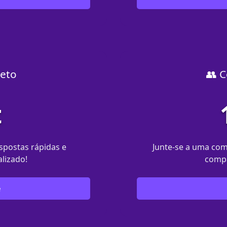
reto
👥 
t
espostas rápidas e
Junte-se a uma com
lizado!
compa
e