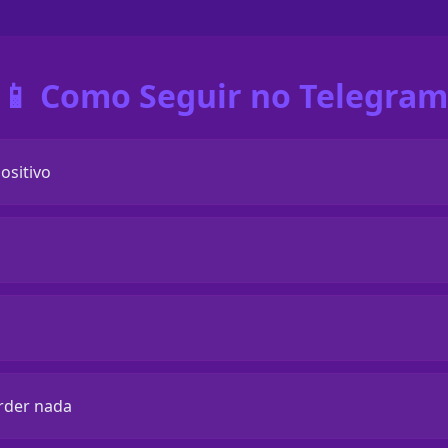
📱 Como Seguir no Telegram
ositivo
erder nada