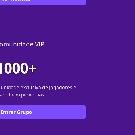
Comunidade VIP
1000+
unidade exclusiva de jogadores e
rtilhe experiências!
Entrar Grupo