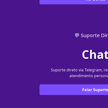
💬 Suporte Di
Cha
Suporte direto via Telegram, r
atendimento persona
Falar Suport