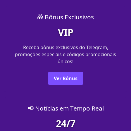
🎁 Bônus Exclusivos
VIP
Receba bônus exclusivos do Telegram,
promoções especiais e códigos promocionais
únicos!
Ver Bônus
📢 Notícias em Tempo Real
24/7