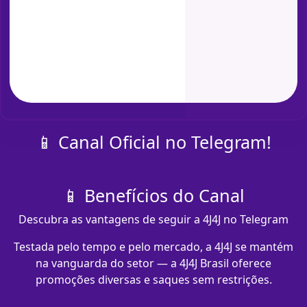
📱 Canal Oficial no Telegram!
📱 Benefícios do Canal
Descubra as vantagens de seguir a 4J4J no Telegram
Testada pelo tempo e pelo mercado, a 4J4J se mantém
na vanguarda do setor — a 4J4J Brasil oferece
promoções diversas e saques sem restrições.