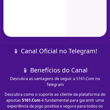
📱 Canal Oficial no Telegram!
📱 Benefícios do Canal
Descubra as vantagens de seguir a 5161.Com no
Telegram
Descubra como o suporte ao cliente da plataforma de
apostas
5161.Com
é fundamental para garantir uma
experiência de jogo positiva e segura para todos os