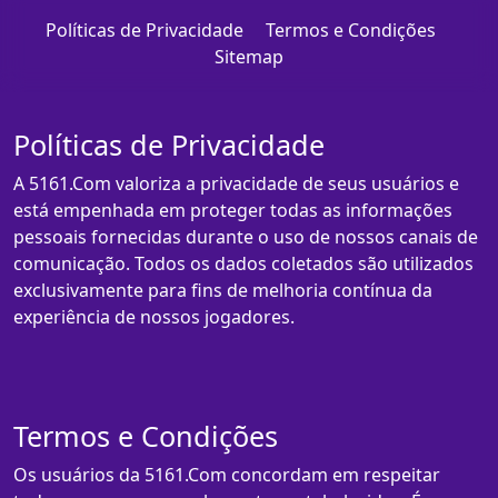
Políticas de Privacidade
Termos e Condições
Sitemap
Políticas de Privacidade
A 5161.Com valoriza a privacidade de seus usuários e
está empenhada em proteger todas as informações
pessoais fornecidas durante o uso de nossos canais de
comunicação. Todos os dados coletados são utilizados
exclusivamente para fins de melhoria contínua da
experiência de nossos jogadores.
Termos e Condições
Os usuários da 5161.Com concordam em respeitar