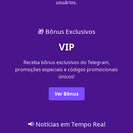
usuários.
🎁 Bônus Exclusivos
VIP
Receba bônus exclusivos do Telegram,
promoções especiais e códigos promocionais
únicos!
Ver Bônus
📢 Notícias em Tempo Real