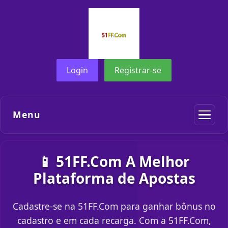
Login
Registrar-se
Menu
📱 51FF.Com A Melhor
Plataforma de Apostas
Cadastre-se na 51FF.Com para ganhar bônus no
cadastro e em cada recarga. Com a 51FF.Com,