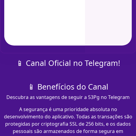
📱 Canal Oficial no Telegram!
📱 Benefícios do Canal
Descubra as vantagens de seguir a 53Pg no Telegram
A segurança é uma prioridade absoluta no
desenvolvimento do aplicativo. Todas as transações são
protegidas por criptografia SSL de 256 bits, e os dados
pessoais são armazenados de forma segura em