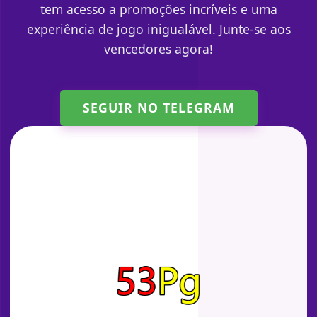
tem acesso a promoções incríveis e uma
experiência de jogo inigualável. Junte-se aos
vencedores agora!
SEGUIR NO TELEGRAM