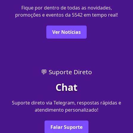
Fique por dentro de todas as novidades,
promoções e eventos da 5542 em tempo real!
Ver Notícias
💬 Suporte Direto
Chat
Suporte direto via Telegram, respostas rápidas e
atendimento personalizado!
Falar Suporte