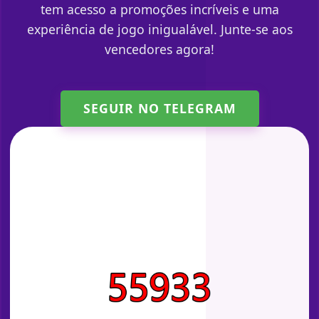
tem acesso a promoções incríveis e uma
experiência de jogo inigualável. Junte-se aos
vencedores agora!
SEGUIR NO TELEGRAM