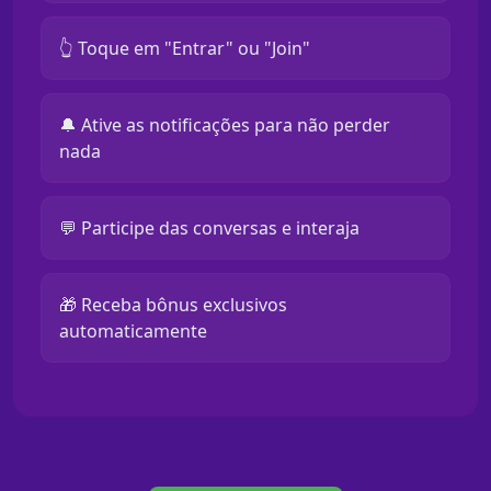
👆 Toque em "Entrar" ou "Join"
🔔 Ative as notificações para não perder
nada
💬 Participe das conversas e interaja
🎁 Receba bônus exclusivos
automaticamente