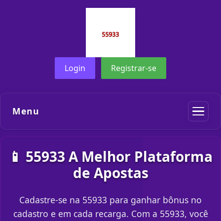
Login
Registrar-se
Menu
📱 55933 A Melhor Plataforma
de Apostas
Cadastre-se na 55933 para ganhar bônus no
cadastro e em cada recarga. Com a 55933, você