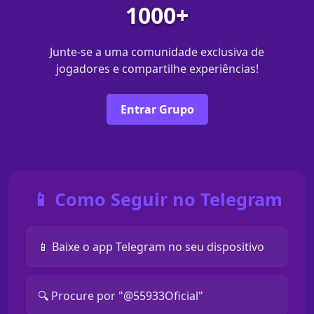
1000+
Junte-se a uma comunidade exclusiva de
jogadores e compartilhe experiências!
Entrar Grupo
📱 Como Seguir no Telegram
📱 Baixe o app Telegram no seu dispositivo
🔍 Procure por "@55933Oficial"