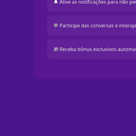
🔔 Ative as notificações para não p
💬 Participe das conversas e interaj
🎁 Receba bônus exclusivos autom