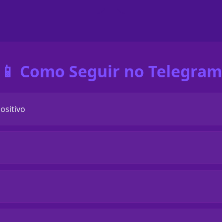
📱 Como Seguir no Telegram
ositivo