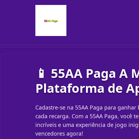
📱 55AA Paga A 
Plataforma de A
Cadastre-se na 55AA Paga para ganhar 
cada recarga. Com a 55AA Paga, você t
incríveis e uma experiência de jogo inig
vencedores agora!