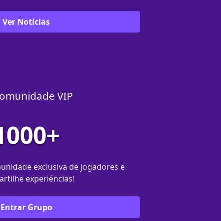
Ver Notícias
Comunidade VIP
1000+
unidade exclusiva de jogadores e
rtilhe experiências!
Entrar Grupo