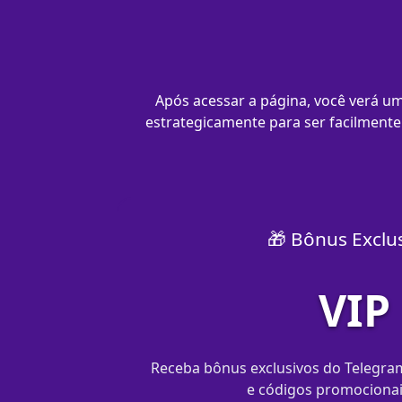
Após acessar a página, você verá u
estrategicamente para ser facilmente
🎁 Bônus Exclu
VIP
Receba bônus exclusivos do Telegra
e códigos promocionai