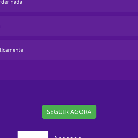
erder nada
a
aticamente
SEGUIR AGORA