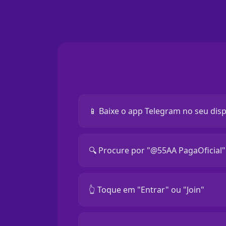
📱 Baixe o app Telegram no seu disp
🔍 Procure por "@55AA PagaOficial"
👆 Toque em "Entrar" ou "Join"