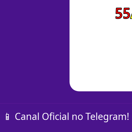
📱 Canal Oficial no Telegram!