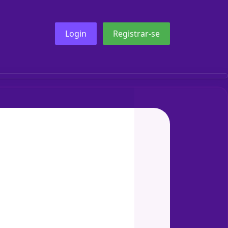
Login
Registrar-se