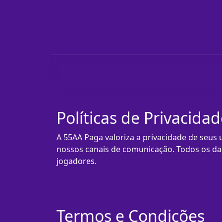
Políticas de Privacida
A 55AA Paga valoriza a privacidade de seus
nossos canais de comunicação. Todos os dad
jogadores.
Termos e Condições