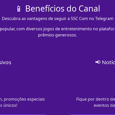
📱 Benefícios do Canal
Descubra as vantagens de seguir a 55C Com no Telegram
pular, com diversos jogos de entretenimento no plataform
prêmios generosos.
sivos
📢 Notí
m, promoções especiais
Fique por dentro d
s únicos!
eventos da