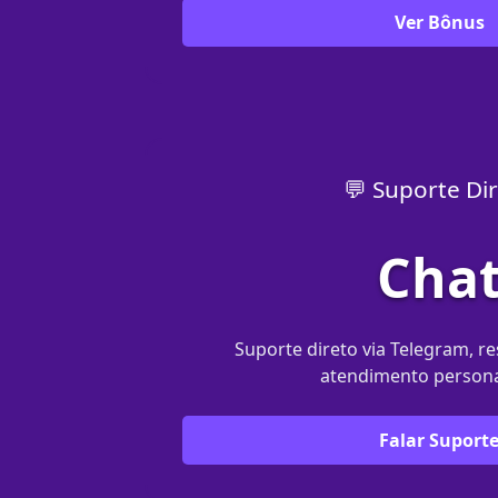
Ver Bônus
💬 Suporte Di
Cha
Suporte direto via Telegram, r
atendimento persona
Falar Suport