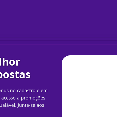
lhor
postas
ônus no cadastro e em
m acesso a promoções
ualável. Junte-se aos