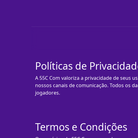
Políticas de Privacida
A 55C Com valoriza a privacidade de seus 
nossos canais de comunicação. Todos os dad
jogadores.
Termos e Condições