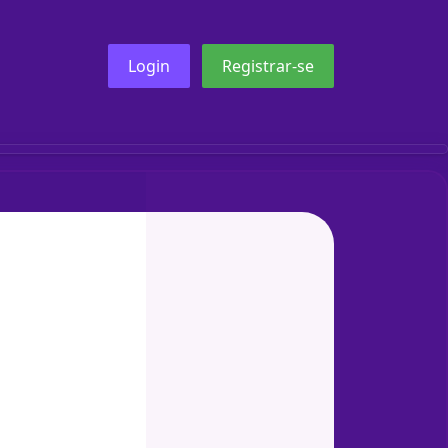
Login
Registrar-se