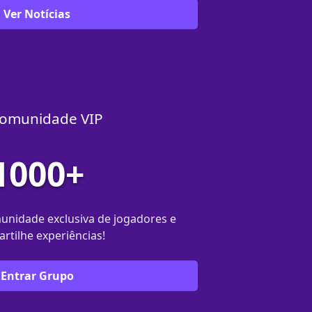
Ver Notícias
Comunidade VIP
1000+
unidade exclusiva de jogadores e
rtilhe experiências!
Entrar Grupo