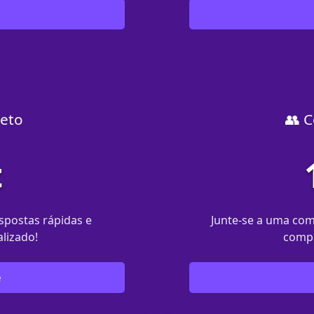
reto
👥 
t
espostas rápidas e
Junte-se a uma com
lizado!
compa
e