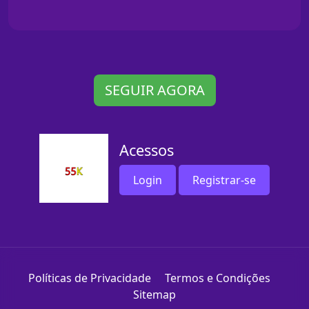
SEGUIR AGORA
Acessos
Login
Registrar-se
Políticas de Privacidade
Termos e Condições
Sitemap