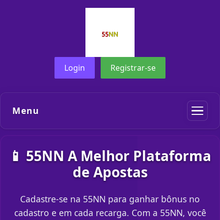
Login
Registrar-se
Menu
📱 55NN A Melhor Plataforma
de Apostas
Cadastre-se na 55NN para ganhar bônus no
cadastro e em cada recarga. Com a 55NN, você