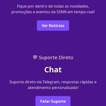
Fique por dentro de todas as novidades,
promoções e eventos da 55NN em tempo real!
Ver Notícias
💬 Suporte Direto
Chat
Suporte direto via Telegram, respostas rápidas e
atendimento personalizado!
Falar Suporte