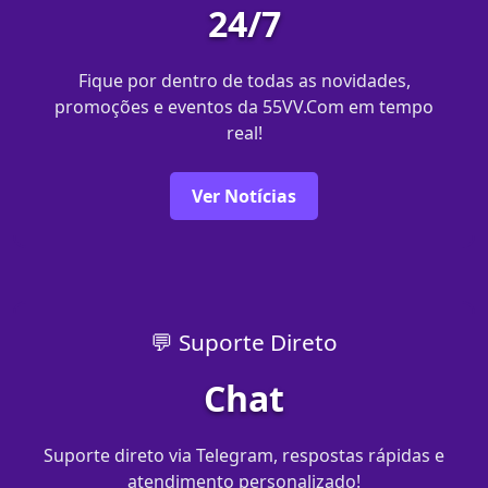
24/7
Fique por dentro de todas as novidades,
promoções e eventos da 55VV.Com em tempo
real!
Ver Notícias
💬 Suporte Direto
Chat
Suporte direto via Telegram, respostas rápidas e
atendimento personalizado!