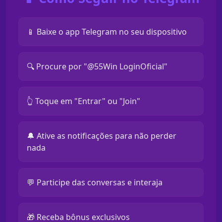
📱 Baixe o app Telegram no seu dispositivo
🔍 Procure por "@55Win LoginOficial"
👆 Toque em "Entrar" ou "Join"
🔔 Ative as notificações para não perder
nada
💬 Participe das conversas e interaja
🎁 Receba bônus exclusivos