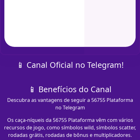
📱 Canal Oficial no Telegram!
📱 Benefícios do Canal
Descubra as vantagens de seguir a 56755 Plataforma
no Telegram
Os caça-níqueis da 56755 Plataforma vêm com vários
recursos de jogo, como símbolos wild, símbolos scatter,
rodadas grátis, rodadas de bônus e multiplicadores.