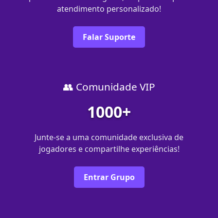
atendimento personalizado!
Falar Suporte
👥 Comunidade VIP
1000+
Junte-se a uma comunidade exclusiva de
jogadores e compartilhe experiências!
Entrar Grupo