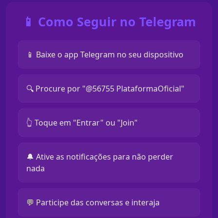
📱 Como Seguir no Telegram
📱 Baixe o app Telegram no seu dispositivo
🔍 Procure por "@56755 PlataformaOficial"
👆 Toque em "Entrar" ou "Join"
🔔 Ative as notificações para não perder
nada
💬 Participe das conversas e interaja