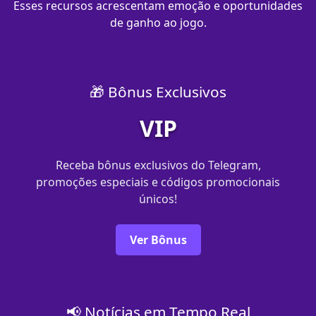
Esses recursos acrescentam emoção e oportunidades
de ganho ao jogo.
🎁 Bônus Exclusivos
VIP
Receba bônus exclusivos do Telegram,
promoções especiais e códigos promocionais
únicos!
Ver Bônus
📢 Notícias em Tempo Real