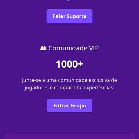
Falar Suporte
👥 Comunidade VIP
1000+
Junte-se a uma comunidade exclusiva de
jogadores e compartilhe experiências!
Entrar Grupo