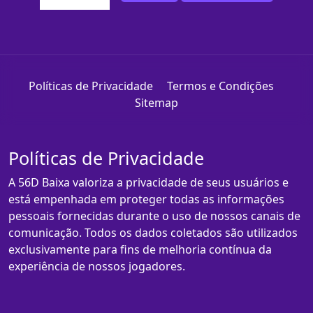
Políticas de Privacidade
Termos e Condições
Sitemap
Políticas de Privacidade
A 56D Baixa valoriza a privacidade de seus usuários e
está empenhada em proteger todas as informações
pessoais fornecidas durante o uso de nossos canais de
comunicação. Todos os dados coletados são utilizados
exclusivamente para fins de melhoria contínua da
experiência de nossos jogadores.