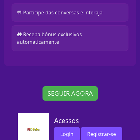
💬 Participe das conversas e interaja
🎁 Receba bônus exclusivos
automaticamente
SEGUIR AGORA
Acessos
Login
Registrar-se