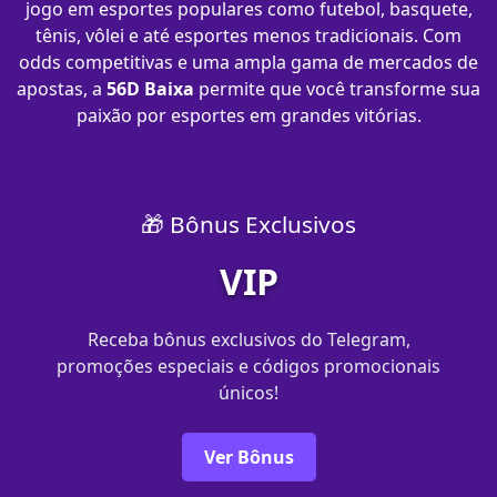
jogo em esportes populares como futebol, basquete,
tênis, vôlei e até esportes menos tradicionais. Com
odds competitivas e uma ampla gama de mercados de
apostas, a
56D Baixa
permite que você transforme sua
paixão por esportes em grandes vitórias.
🎁 Bônus Exclusivos
VIP
Receba bônus exclusivos do Telegram,
promoções especiais e códigos promocionais
únicos!
Ver Bônus