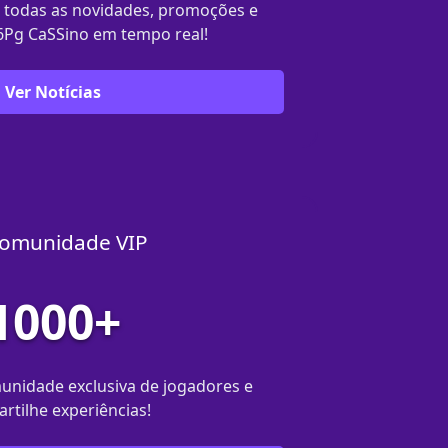
e todas as novidades, promoções e
6Pg CaSSino em tempo real!
Ver Notícias
Comunidade VIP
1000+
unidade exclusiva de jogadores e
rtilhe experiências!