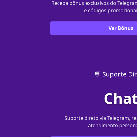
Receba bônus exclusivos do Telegra
e códigos promocionai
Ver Bônus
💬 Suporte Di
Cha
Suporte direto via Telegram, r
atendimento persona