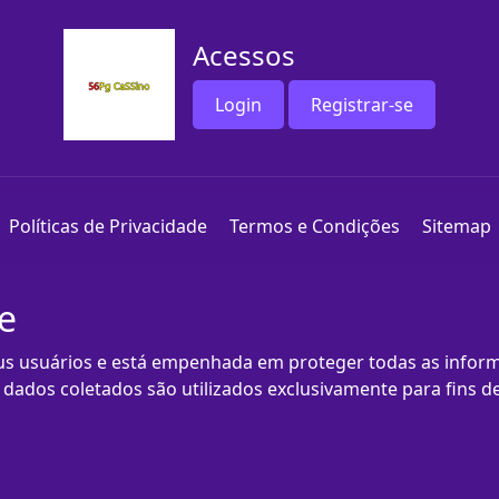
Acessos
Login
Registrar-se
Políticas de Privacidade
Termos e Condições
Sitemap
de
eus usuários e está empenhada em proteger todas as infor
dados coletados são utilizados exclusivamente para fins d