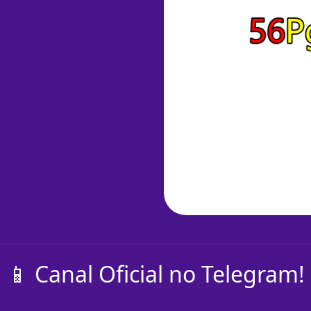
📱 Canal Oficial no Telegram!