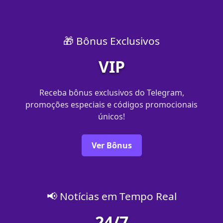
🎁 Bônus Exclusivos
VIP
Receba bônus exclusivos do Telegram,
promoções especiais e códigos promocionais
únicos!
Ver Bônus
📢 Notícias em Tempo Real
24/7