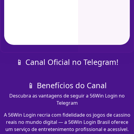
📱 Canal Oficial no Telegram!
📱 Benefícios do Canal
Descubra as vantagens de seguir a 56Win Login no
Telegram
A 56Win Login recria com fidelidade os jogos de cassino
reais no mundo digital — a 56Win Login Brasil oferece
um serviço de entretenimento profissional e acessível.