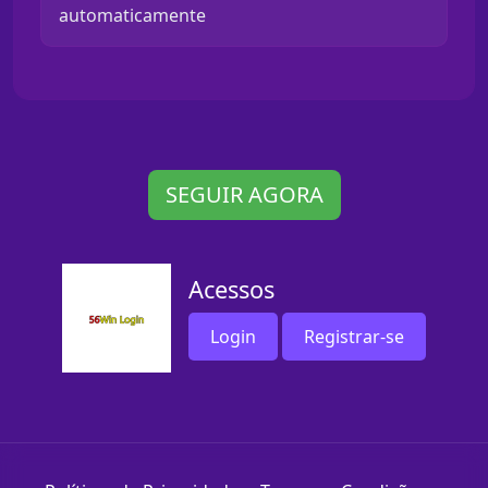
automaticamente
SEGUIR AGORA
Acessos
Login
Registrar-se