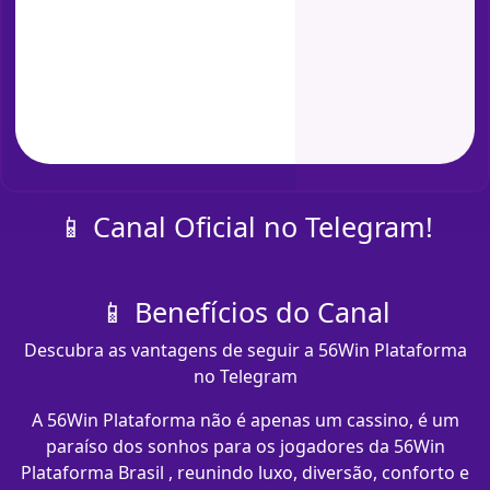
📱 Canal Oficial no Telegram!
📱 Benefícios do Canal
Descubra as vantagens de seguir a 56Win Plataforma
no Telegram
A 56Win Plataforma não é apenas um cassino, é um
paraíso dos sonhos para os jogadores da 56Win
Plataforma Brasil , reunindo luxo, diversão, conforto e