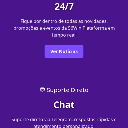
24/7
Fique por dentro de todas as novidades,
promoções e eventos da 56Win Plataforma em
tempo real!
Ver Notícias
💬 Suporte Direto
Chat
Suporte direto via Telegram, respostas rápidas e
atendimento personalizado!