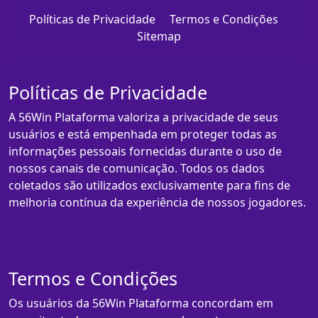
Políticas de Privacidade
Termos e Condições
Sitemap
Políticas de Privacidade
A 56Win Plataforma valoriza a privacidade de seus
usuários e está empenhada em proteger todas as
informações pessoais fornecidas durante o uso de
nossos canais de comunicação. Todos os dados
coletados são utilizados exclusivamente para fins de
melhoria contínua da experiência de nossos jogadores.
Termos e Condições
Os usuários da 56Win Plataforma concordam em