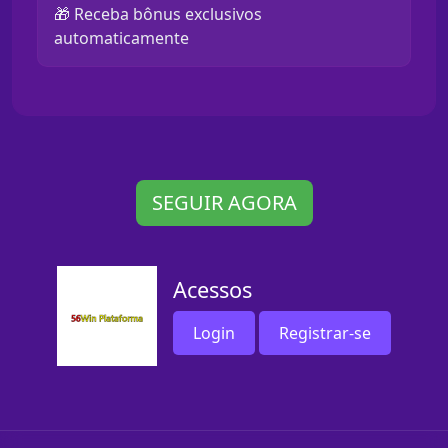
🎁 Receba bônus exclusivos
automaticamente
SEGUIR AGORA
Acessos
Login
Registrar-se