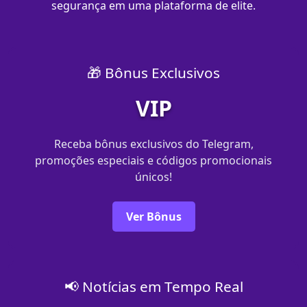
segurança em uma plataforma de elite.
🎁 Bônus Exclusivos
VIP
Receba bônus exclusivos do Telegram,
promoções especiais e códigos promocionais
únicos!
Ver Bônus
📢 Notícias em Tempo Real